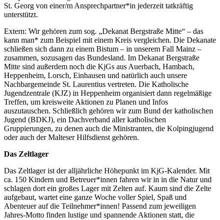
St. Georg von einer/m Ansprechpartner*in jederzeit tatkräftig
unterstützt.
Extern: Wir gehören zum sog. „Dekanat Bergstraße Mitte“ – das
kann man* zum Beispiel mit einem Kreis vergleichen. Die Dekanate
schließen sich dann zu einem Bistum – in unserem Fall Mainz –
zusammen, sozusagen das Bundesland. Im Dekanat Bergstraße
Mitte sind außerdem noch die KjGs aus Auerbach, Hambach,
Heppenheim, Lorsch, Einhausen und natürlich auch unsere
Nachbargemeinde St. Laurentius vertreten. Die Katholische
Jugendzentrale (KJZ) in Heppenheim organisiert dann regelmäßige
Treffen, um kreisweite Aktionen zu Planen und Infos
auszutauschen. Schließlich gehören wir zum Bund der katholischen
Jugend (BDKJ), ein Dachverband aller katholischen
Gruppierungen, zu denen auch die Ministranten, die Kolpingjugend
oder auch der Malteser Hilfsdienst gehören.
Das Zeltlager
Das Zeltlager ist der alljährliche Höhepunkt im KjG-Kalender. Mit
ca. 150 Kindern und Betreuer*innen fahren wir in in die Natur und
schlagen dort ein großes Lager mit Zelten auf. Kaum sind die Zelte
aufgebaut, wartet eine ganze Woche voller Spiel, Spaß und
Abenteuer auf die Teilnehmer*innen! Passend zum jeweiligen
Jahres-Motto finden lustige und spannende Aktionen statt, die