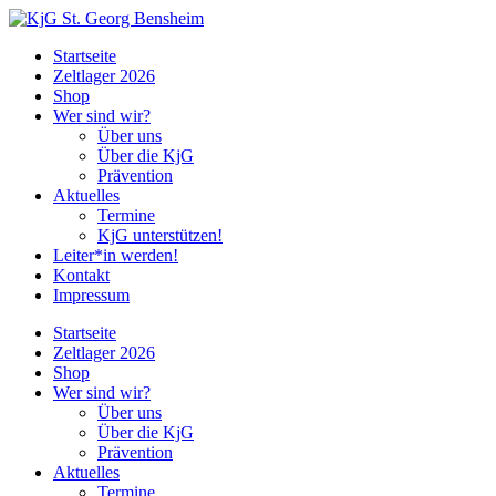
Zum
Inhalt
Startseite
wechseln
Zeltlager 2026
Shop
Wer sind wir?
Über uns
Über die KjG
Prävention
Aktuelles
Termine
KjG unterstützen!
Leiter*in werden!
Kontakt
Impressum
Menü
Startseite
Zeltlager 2026
Shop
Wer sind wir?
Über uns
Über die KjG
Prävention
Aktuelles
Termine